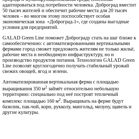
адаптироваться под потребности человека. Доброград вместит
50 тысяч жителей и обеспечит рабочие места для 20 тысяч
человек – во многом этому поспособствует особая
экономическая зона «Доброград-1», где созданы выгодные
условия для предприятий.
GALAD Green Line поможет Доброграду стать на шаг ближе к
самообеспечению: с автоматизированными вертикальными
фермами город сможет предложить жителям не только жильё,
рабочие места и необходимую инфраструктуру, но и
производство продуктов питания. Технологии GALAD Green
Line позволят круглогодично получать стабильный урожай
свежих овощей, ягод и зелени.
Автоматизированная вертикальная ферма с площадью
2
выращивания 350 м
займёт относительно небольшую
территорию: специально под неё построят тепличный
2
комплекс площадью 160 м
. Выращивать на ферме будут
базилик, пак-чой, корн, рукколу, мангольд, мизуну, щавель и
другие культуры.